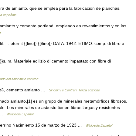
a de amianto, que se emplea para la fabricación de planchas,
ua española
mianto y cemento portland, empleado en revestimientos y en las
r
. → eternit {{line}} {{/line}} DATA: 1942. ETIMO: comp. di fibro e
}s. m. Materiale edilizio di cemento impastato con fibre di
ario dei sinonimi e contrari
nit®, cemento amianto …
Sinonimi e Contrari. Terza edizione
mado amianto,[1] es un grupo de minerales metamórficos fibrosos.
e. Los minerales de asbesto tienen fibras largas y resistentes
en …
Wikipedia Español
Ferrino Nacimiento 15 de marzo de 1923 …
Wikipedia Español