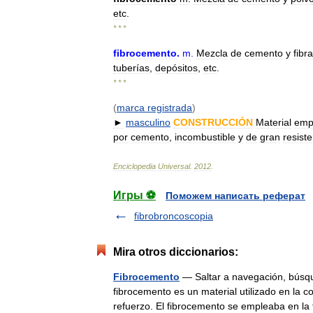
etc
.
* * *
fibrocemento
.
m
.
Mezcla
de
cemento
y
fibra
tuberías
,
depósitos
,
etc
.
* * *
(
marca
registrada
)
►
masculino
CONSTRUCCIÓN
Material
emp
por
cemento
,
incombustible
y
de
gran
resist
Enciclopedia
Universal
.
2012
.
Игры ⚽
Поможем написать реферат
fibrobroncoscopia
Mira otros diccionarios:
Fibrocemento
— Saltar a navegación, búsqu
fibrocemento es un material utilizado en la c
refuerzo. El fibrocemento se empleaba en l