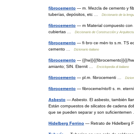
fibrocemento
— m. Mezcla de cemento y fibr
tuberías, depósitos, etc …
Diccionario de la leng
fibrocemento
— m Material compuesto con a
cubiertas …
Diccionario de Construcción y Arquitectu
fibrocemento
— fi·bro·ce·mén·to s.m. TS edil
cemento …
Dizionario italiano
fibrocemento
— {{hw}}{{fibrocemento}}{{/hw}
amianto; SIN. Eternit …
Enciclopedia di italiano
fibrocemento
— pl.m. fibrocementi …
Dizion
fibrocemento
— fibroceme/nto® s. m. eter
Asbesto
— Asbesto. El asbesto, también lla
Están compuestos de silicatos de cadena dobl
que se pueden separar y son suficientem
Hidelberg Ferrino
— Retrato de Hidelberg 