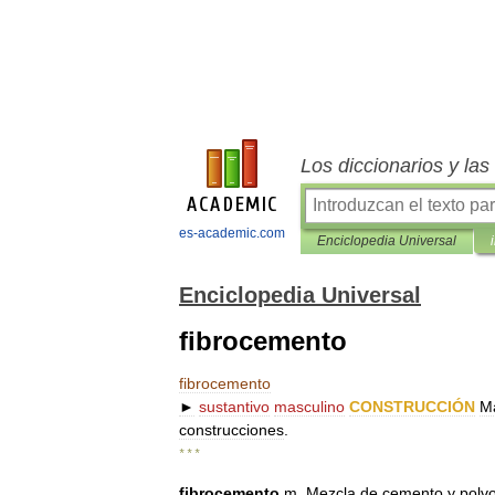
Los diccionarios y la
es-academic.com
Enciclopedia Universal
Enciclopedia Universal
fibrocemento
fibrocemento
►
sustantivo
masculino
CONSTRUCCIÓN
Ma
construcciones
.
* * *
fibrocemento
m
.
Mezcla
de
cemento
y
polv