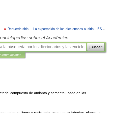
Recuerde sitio
La exportación de los diccionarios al sitio
ES
s enciclopedias sobre el Académico
¡Buscar!
interpretaciones
terial
compuesto
de
amianto
y
cemento
usado
en
las
o
de
amianto
,
ligera
y
resistente
,
usada
para
tuberías
,
planchas
,