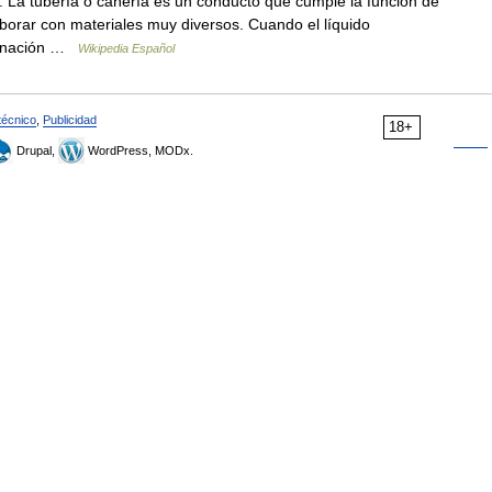
 La tubería o cañería es un conducto que cumple la función de
laborar con materiales muy diversos. Cuando el líquido
ominación …
Wikipedia Español
técnico
,
Publicidad
18+
Drupal,
WordPress, MODx.