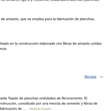
de
amianto
,
que
se
emplea
para
la
fabricación
de
planchas
,
leado
en
la
construcción
elaborado
con
fibras
de
amianto
unidas
encia
.
fibroma
eda Tejado de planchas onduladas de fibrocemento. El
onstrucción, constituido por una mezcla de cemento y fibras de
a fabricación de …
Wikipedia Español