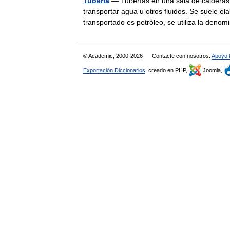
Tubería
— Tuberías en una sala de calderas.
transportar agua u otros fluidos. Se suele e
transportado es petróleo, se utiliza la den
© Academic, 2000-2026
Contacte con nosotros:
Apoyo 
Exportación Diccionarios
, creado en PHP,
Joomla,